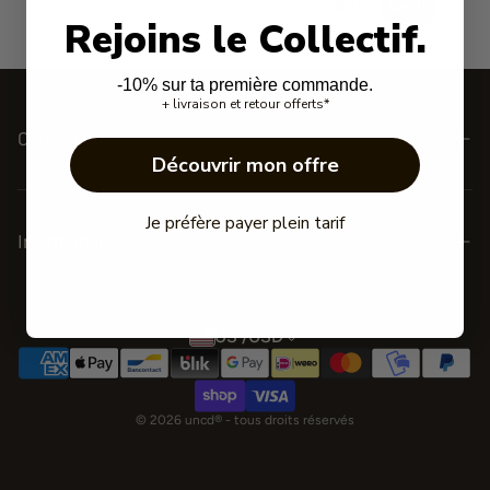
Rejoins le Collectif.
-10% sur ta première commande.
+ livraison et retour offerts*
Catégories
Découvrir mon offre
Nouveautés
Je préfère payer plein tarif
Woman
Information
Meilleures ventes
C.G.V.
Privacy Policy
US /USD
FAQ
Portail de retours
© 2026 uncd® - tous droits réservés